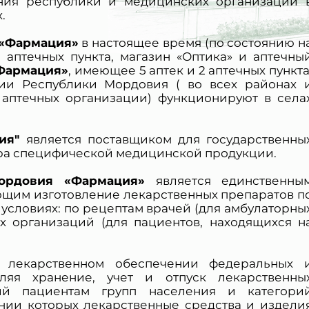
ния республики и медицинских организаций 
.
 «Фармация»
в настоящее время (по состоянию н
33 аптечных пункта, магазин «Оптика» и аптечны
Фармация»
, имеющее 5 аптек и 2 аптечных пункта
ии Республики Мордовия ( во всех районах 
7 аптечных организации) функционируют в села
ия"
является поставщиком для государственны
ра специфической медицинской продукции.
Защита от автоматических сообщений
ордовия «Фармация»
является единственны
ющим изготовление лекарственных препаратов п
условиях: по рецептам врачей (для амбулаторны
Введите слово на картинке
*
х организаций (для пациентов, находящихся н
м лекарственном обеспечении федеральных 
ая кнопку «Отправить отзыв», я даю свое согласие на обра
вляя хранение, учет и отпуск лекарственны
ных данных, в соответствии с Федеральным законом от 27.07
ий пациентам групп населения и категори
«О персональных данных», на условиях и для целей, опред
нии которых лекарственные средства и издели