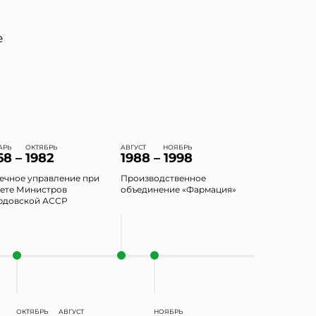
е
АРЬ
ОКТЯБРЬ
АВГУСТ
НОЯБРЬ
68 – 1982
1988 – 1998
ечное управление при
Производственное
ете Министров
объединение «Фармация»
довской АССР
ОКТЯБРЬ
АВГУСТ
НОЯБРЬ