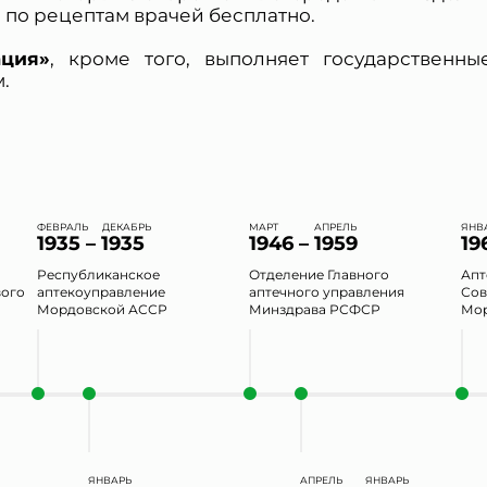
Согласии на обработку персональных данных *
 по рецептам врачей бесплатно.
ция»
, кроме того, выполняет государственны
.
ФЕВРАЛЬ
ДЕКАБРЬ
МАРТ
АПРЕЛЬ
ЯНВ
1935 – 1935
1946 – 1959
19
Республиканское
Отделение Главного
Апт
вого
аптекоуправление
аптечного управления
Сов
Мордовской АССР
Минздрава РСФСР
Мор
ЯНВАРЬ
АПРЕЛЬ
ЯНВАРЬ