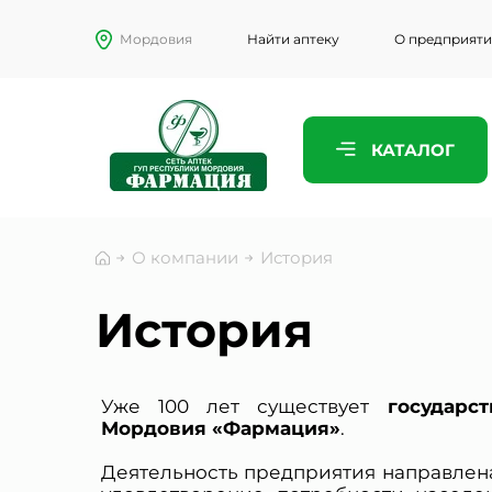
Мордовия
Найти аптеку
О предприят
ПРЕДСТАВ
КАТАЛОГ
ТЕЛЕФОН
О компании
История
ЭЛЕКТРО
История
Уже 100 лет существует
государс
КОММЕНТ
Мордовия «Фармация»
.
Деятельность предприятия направлена