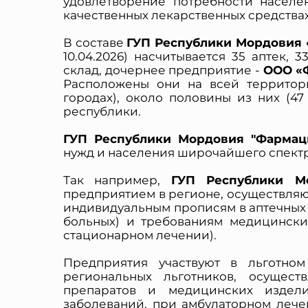
удовлетворение потребности населе
качественных лекарственных средствах
В составе
ГУП Республики Мордовия
10.04.2026) насчитывается 35 аптек, 
склад, дочернее предприятие -
ООО «
Расположены они на всей территор
городах), около половины из них (4
республики.
ГУП Республики Мордовия "Фармац
нужд и населения широчайшего спект
Так например,
ГУП Республики М
предприятием в регионе, осуществля
индивидуальным прописям в аптечных 
больных) и требованиям медицински
стационарном лечении).
Предприятия участвуют в льготно
* Нажим
региональных льготников, осущест
персональ
препаратов и медицинских издел
№152-ФЗ 
заболеваний, при амбулаторном лече