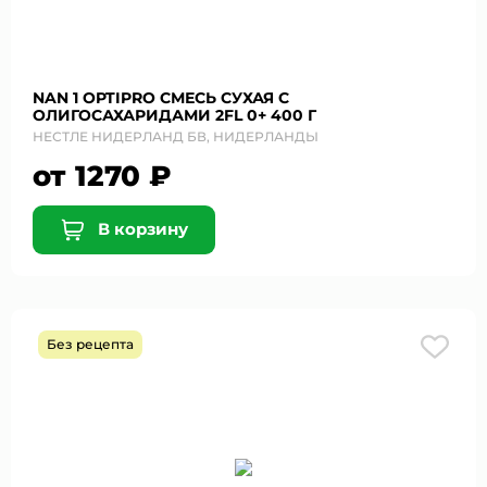
NAN 1 OPTIPRO СМЕСЬ СУХАЯ С
ОЛИГОСАХАРИДАМИ 2FL 0+ 400 Г
НЕСТЛЕ НИДЕРЛАНД БВ, НИДЕРЛАНДЫ
от 1270 ₽
В корзину
Защита от автоматических сообщений
Введите слово на картинке
*
Без рецепта
* Нажимая кнопку «Отправить отзыв», я даю свое
согласие на обработку моих персональных данных, в
соответствии с Федеральным законом от 27.07.2006 года