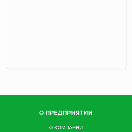
Защита от автоматических сообщений
Введите слово на картинке
*
О ПРЕДПРИЯТИИ
* Нажимая кнопку «Отправить отзыв», я даю свое
согласие на обработку моих персональных данных, в
О КОМПАНИИ
соответствии с Федеральным законом от 27.07.2006 года