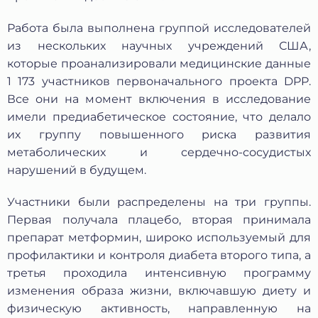
Работа была выполнена группой исследователей
из нескольких научных учреждений США,
которые проанализировали медицинские данные
1 173 участников первоначального проекта DPP.
Все они на момент включения в исследование
имели предиабетическое состояние, что делало
их группу повышенного риска развития
метаболических и сердечно-сосудистых
нарушений в будущем.
Защита от автоматических сообщений
Участники были распределены на три группы.
Введите слово на картинке
*
Первая получала плацебо, вторая принимала
препарат метформин, широко используемый для
профилактики и контроля диабета второго типа, а
третья проходила интенсивную программу
* Нажимая кнопку «Отправить отзыв», я даю свое
изменения образа жизни, включавшую диету и
согласие на обработку моих персональных данных, в
соответствии с Федеральным законом от 27.07.2006 года
физическую активность, направленную на