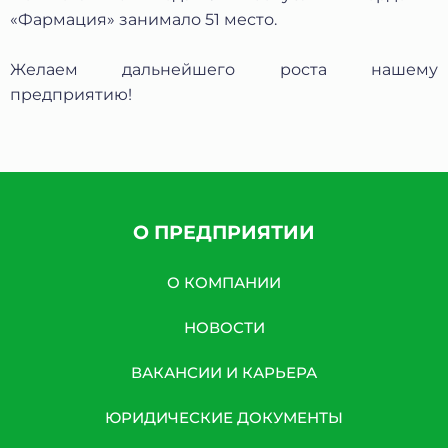
«Фармация» занимало 51 место.
Желаем дальнейшего роста нашему
предприятию!
О ПРЕДПРИЯТИИ
Защита от автоматических сообщений
О КОМПАНИИ
Введите слово на картинке
*
НОВОСТИ
ВАКАНСИИ И КАРЬЕРА
* Нажимая кнопку «Отправить отзыв», я даю свое
согласие на обработку моих персональных данных, в
ЮРИДИЧЕСКИЕ ДОКУМЕНТЫ
соответствии с Федеральным законом от 27.07.2006 года