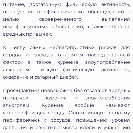
питание, достаточную физическую активность,
проведение профилактических обследований с
целью своевременного выявления
неинфекционных заболеваний, а также отказ от
вредных привычек.
К числу самых неблагоприятных рисков для
сердца и сосудов относятся наследственный
фактор, а также курение, злоупотребление
алкоголем, низкую физическую активность,
Защита от автоматических сообщений
ожирение и сахарный диабет.
Введите слово на картинке
*
Профилактика невозможна без отказа от вредных
привычек – курения и злоупотребления
алкоголем. Курение вообще называют
катастрофой для сердца. Оно приводит к спазму
* Нажимая кнопку «Отправить отзыв», я даю свое
периферических сосудов, повышению уровня
согласие на обработку моих персональных данных, в
давления и свертываемости крови и учащению
соответствии с Федеральным законом от 27.07.2006 года