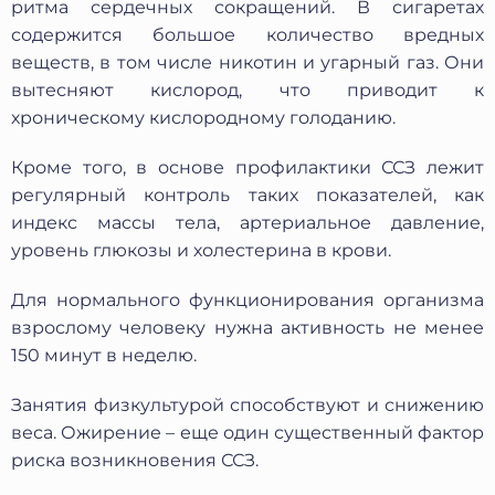
№152-ФЗ «О персональных данных», на условиях и для
ритма сердечных сокращений. В сигаретах
целей, определенных в Согласии на обработку
содержится большое количество вредных
персональных данных *
веществ, в том числе никотин и угарный газ. Они
вытесняют кислород, что приводит к
хроническому кислородному голоданию.
Кроме того, в основе профилактики ССЗ лежит
регулярный контроль таких показателей, как
индекс массы тела, артериальное давление,
уровень глюкозы и холестерина в крови.
Для нормального функционирования организма
взрослому человеку нужна активность не менее
150 минут в неделю.
Занятия физкультурой способствуют и снижению
веса. Ожирение – еще один существенный фактор
риска возникновения ССЗ.