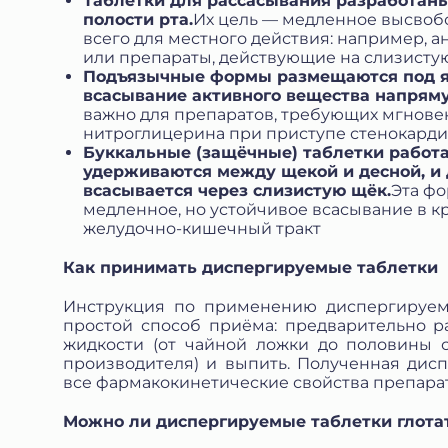
Таблетки для рассасывания разработан
полости рта.
Их цель — медленное высвоб
всего для местного действия: например, а
или препараты, действующие на слизистую 
Подъязычные формы размещаются под яз
всасывание активного вещества напряму
важно для препаратов, требующих мгнове
нитроглицерина при приступе стенокарди
Буккальные (защёчные) таблетки работа
удерживаются между щекой и десной, и
всасывается через слизистую щёк.
Эта фо
медленное, но устойчивое всасывание в к
желудочно-кишечный тракт
Как принимать диспергируемые таблетки
Инструкция по применению диспергируемы
простой способ приёма: предварительно р
жидкости (от чайной ложки до половины с
производителя) и выпить. Полученная дисп
все фармакокинетические свойства препарат
Можно ли диспергируемые таблетки глотат