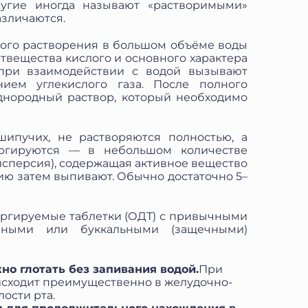
ругие иногда называют «растворимыми»
азличаются.
ого растворения в большом объёме воды
дятвещества кислого и основного характера
 при взаимодействии с водой вызывают
ием углекислого газа. После полного
однородный раствор, который необходимо
шипучих, не растворяются полностью, а
ргируются — в небольшом количестве
дисперсия), содержащая активное вещество
ию затем выпивают. Обычно достаточно 5–
пергируемые таблетки (ОДТ) с привычными
ычными или буккальными (защечными)
но глотать без запивания водой.
При
исходит преимущественно в желудочно-
ости рта.