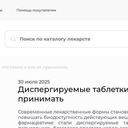
ии
Помощь покупателям
ЬТЕСЬ
*
*
 это такое и как их принимать
ННАЯ ПОЧТА
*
30 июля 2025
Диспергируемые таблетки: 
принимать
АРИИ
*
Современные лекарственные формы становят
повышать биодоступность действующих веще
фармацевтике стали диспергируемые та