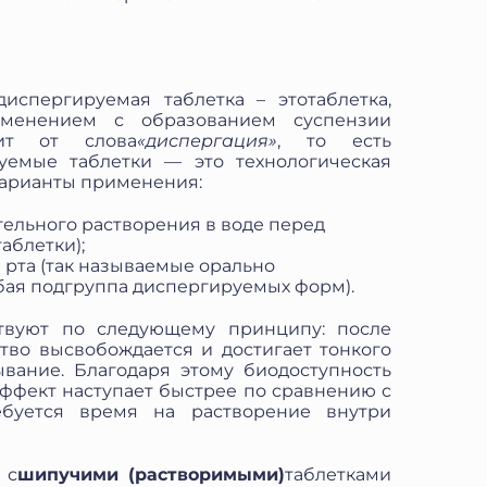
испергируемая таблетка – этотаблетка,
именением с образованием суспензии
дит от слова
«диспергация»
, то есть
уемые таблетки — это технологическая
 варианты применения:
ельного растворения в воде перед
аблетки);
 рта (так называемые орально
бая подгруппа диспергируемых форм).
твуют по следующему принципу: после
тво высвобождается и достигает тонкого
ывание. Благодаря этому биодоступность
эффект наступает быстрее по сравнению с
ебуется время на растворение внутри
 с
шипучими (растворимыми)
таблетками