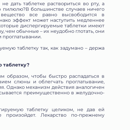
 не дать таблетке раствориться во рту, а
ую пилюлю?В большинстве случаев ничего
вещество все равно высвободится в
днако эффект может наступить медленнее
которые диспергируемые таблетки имеют
, чем обычные – их неудобно глотать, они
и проглатывании.
емую таблетку так, как задумано – держа
ю таблетку?
им образом, чтобы быстро распадаться в
вием слюны и облегчать проглатывание,
ия. Однако механизм действия аналогичен
асывается преимущественно в желудочно-
гируемую таблетку целиком, не дав ей
е произойдет. Лекарство по-прежнему