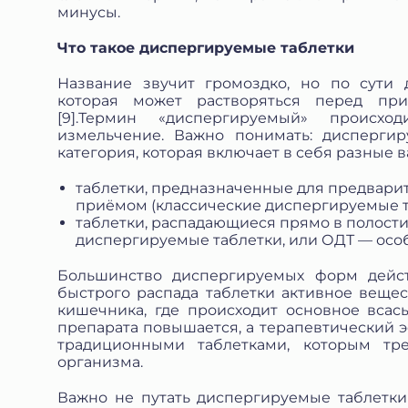
Согласии на обработку персональных данных *
минусы.
Что такое диспергируемые таблетки
Название звучит громоздко, но по сути д
которая может растворяться перед пр
[9].Термин «диспергируемый» происхо
измельчение. Важно понимать: диспергир
категория, которая включает в себя разные
таблетки, предназначенные для предварит
приёмом (классические диспергируемые т
таблетки, распадающиеся прямо в полости
диспергируемые таблетки, или ОДТ — осо
Большинство диспергируемых форм дейс
быстрого распада таблетки активное вещес
кишечника, где происходит основное всас
препарата повышается, а терапевтический 
традиционными таблетками, которым тр
организма.
Важно не путать диспергируемые таблетки