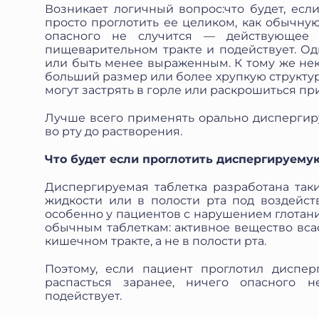
Возникает логичный вопрос:что будет, если
просто проглотить ее целиком, как обычн
опасного не случится — действующее 
пищеварительном тракте и подействует. О
или быть менее выраженным. К тому же не
больший размер или более хрупкую структуру
могут застрять в горле или раскрошиться пр
Лучше всего применять орально диспергиру
во рту до растворения.
Что будет если проглотить диспергируему
Диспергируемая таблетка разработана так
жидкости или в полости рта под воздейст
особенно у пациентов с нарушением глотан
обычным таблеткам: активное вещество вс
кишечном тракте, а не в полости рта.
Поэтому, если пациент проглотил диспер
распасться заранее, ничего опасного н
подействует.