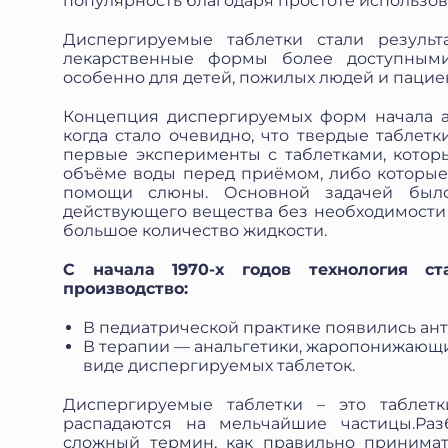
популярность благодаря простоте использов
Диспергируемые таблетки стали результ
лекарственные формы более доступным
особенно для детей, пожилых людей и пацие
Концепция диспергируемых форм начала ак
когда стало очевидно, что твердые таблетк
первые эксперименты с таблетками, кото
объёме воды перед приёмом, либо которые
помощи слюны. Основной задачей было
действующего вещества без необходимости 
большое количество жидкости.
Защита от автоматических сообщений
С начала 1970-х годов технология ст
производство:
Введите слово на картинке
*
В педиатрической практике появились ан
В терапии — анальгетики, жаропонижающи
виде диспергируемых таблеток.
ая кнопку «Отправить отзыв», я даю свое согласие на обра
Диспергируемые таблетки – это таблетк
ных данных, в соответствии с Федеральным законом от 27.07
распадаются на мельчайшие частицы.Раз
«О персональных данных», на условиях и для целей, опред
сложный термин, как правильно принимат