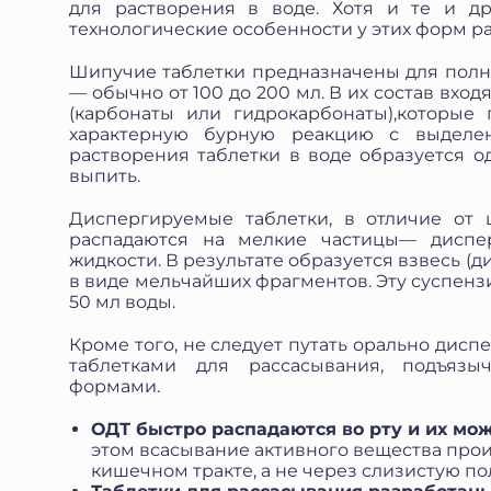
для растворения в воде. Хотя и те и д
технологические особенности у этих форм р
Шипучие таблетки предназначены для полн
— обычно от 100 до 200 мл. В их состав вхо
(карбонаты или гидрокарбонаты),которые
характерную бурную реакцию с выделен
растворения таблетки в воде образуется 
выпить.
Диспергируемые таблетки, в отличие от 
распадаются на мелкие частицы— диспе
жидкости. В результате образуется взвесь (
в виде мельчайших фрагментов. Эту суспенз
50 мл воды.
Кроме того, не следует путать орально дис
таблетками для рассасывания, подъяз
формами.
ОДТ быстро распадаются во рту и их мож
этом всасывание активного вещества про
кишечном тракте, а не через слизистую пол