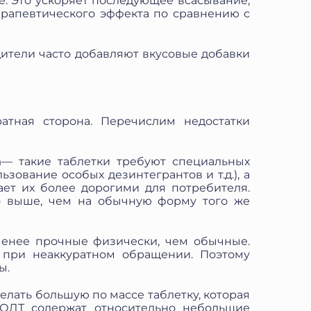
е. Это ускоряет последующее всасывание,
ерапевтического эффекта по сравнению с
дители часто добавляют вкусовые добавки
атная сторона. Перечислим недостатки
а
— такие таблетки требуют специальных
зование особых дезинтегрантов и т.д.), а
ает их более дорогими для потребителя.
о выше, чем на обычную форму того же
енее прочные физически, чем обычные.
я при неаккуратном обращении. Поэтому
ы.
елать большую по массе таблетку, которая
 ОДТ содержат относительно небольшие