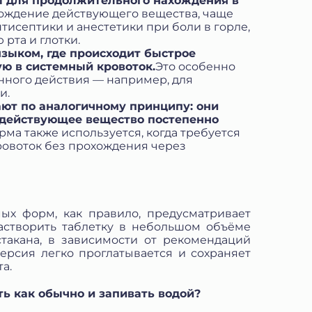
ы для продолжительного нахождения в
ождение действующего вещества, чаще
нтисептики и анестетики при боли в горле,
рта и глотки.
ыком, где происходит быстрое
ю в системный кровоток.
Это особенно
нного действия — например, для
и.
ют по аналогичному принципу: они
 действующее вещество постепенно
рма также используется, когда требуется
ровоток без прохождения через
х форм, как правило, предусматривает
астворить таблетку в небольшом объёме
такана, в зависимости от рекомендаций
ерсия легко проглатывается и сохраняет
а.
ь как обычно и запивать водой?