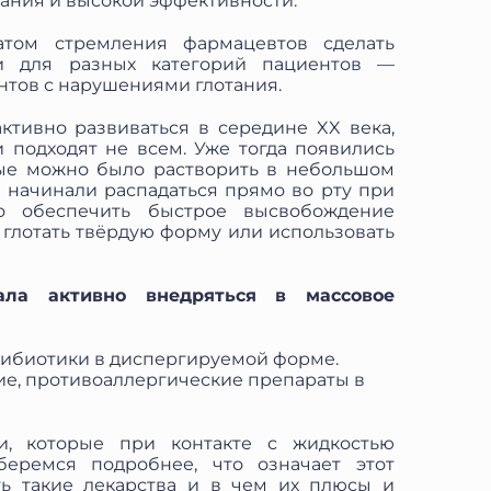
ания и высокой эффективности.
атом стремления фармацевтов сделать
и для разных категорий пациентов —
нтов с нарушениями глотания.
тивно развиваться в середине XX века,
и подходят не всем. Уже тогда появились
рые можно было растворить в небольшом
 начинали распадаться прямо во рту при
 обеспечить быстрое высвобождение
глотать твёрдую форму или использовать
ала активно внедряться в массовое
тибиотики в диспергируемой форме.
е, противоаллергические препараты в
ботку моих
и, которые при контакте с жидкостью
.2006 года
беремся подробнее, что означает этот
еленных в
ь такие лекарства и в чем их плюсы и