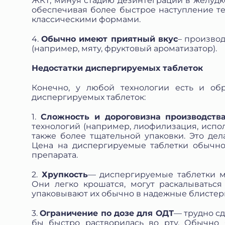
ЖКТ, минуя стадию дезинтеграции в желудк
обеспечивая более быстрое наступление т
классическими формами.
4.
Обычно имеют приятный вкус
– произво
(например, мяту, фруктовый ароматизатор).
Недостатки диспергируемых таблеток
Конечно, у любой технологии есть и обр
диспергируемых таблеток:
1.
Сложность и дороговизна производств
технологий (например, лиофилизация, исполь
также более тщательной упаковки. Это дел
Цена на диспергируемые таблетки обычн
препарата.
2.
Хрупкость
— диспергируемые таблетки м
Они легко крошатся, могут раскалыватьс
упаковывают их обычно в надежные блистер
3.
Ограничение по дозе для ОДТ
— трудно сд
бы быстро растворилась во рту. Обычно