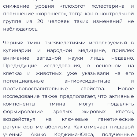
снижение уровня «плохого» холестерина и
повышение «хорошего», тогда как в контрольной
группе из 20 человек таких изменений не
наблюдалось.
Черный тмин, тысячелетиями используемый в
кулинарии и народной медицине, привлек
внимание западной науки лишь недавно.
Предыдущие исследования, в основном на
клетках и животных, уже указывали на его
Защита от автоматических сообщений
потенциальные антиоксидантные и
противовоспалительные свойства. Новое
Введите слово на картинке
*
исследование также предполагает, что активные
компоненты тмина могут подавлять
формирование зрелых жировых клеток,
воздействуя на ключевые генетические
* Нажимая кнопку «Отправить отзыв», я даю свое
регуляторы метаболизма. Как отмечает пищевой
согласие на обработку моих персональных данных, в
соответствии с Федеральным законом от 27.07.2006 года
ученый Акико Коджима-Юаса, полученные