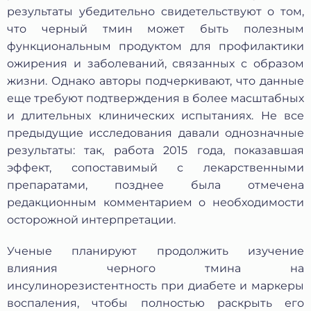
№152-ФЗ «О персональных данных», на условиях и для
результаты убедительно свидетельствуют о том,
целей, определенных в Согласии на обработку
персональных данных *
что черный тмин может быть полезным
функциональным продуктом для профилактики
ожирения и заболеваний, связанных с образом
жизни. Однако авторы подчеркивают, что данные
еще требуют подтверждения в более масштабных
и длительных клинических испытаниях. Не все
предыдущие исследования давали однозначные
результаты: так, работа 2015 года, показавшая
эффект, сопоставимый с лекарственными
препаратами, позднее была отмечена
редакционным комментарием о необходимости
осторожной интерпретации.
Ученые планируют продолжить изучение
влияния черного тмина на
инсулинорезистентность при диабете и маркеры
воспаления, чтобы полностью раскрыть его