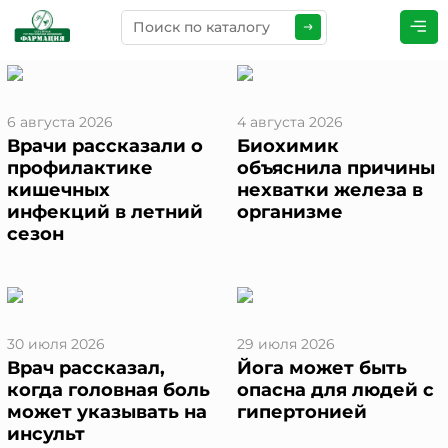
ПРЕДСТАВЬТЕСЬ
*
6 августа 2026
4 августа 2026
Врачи рассказали о
Биохимик
профилактике
объяснила причины
ТЕЛЕФОН
*
кишечных
нехватки железа в
инфекций в летний
организме
сезон
ЭЛЕКТРОННАЯ ПОЧТА
*
30 июля 2026
29 июля 2026
Врач рассказал,
Йога может быть
КОММЕНТАРИИ
*
когда головная боль
опасна для людей с
может указывать на
гипертонией
инсульт