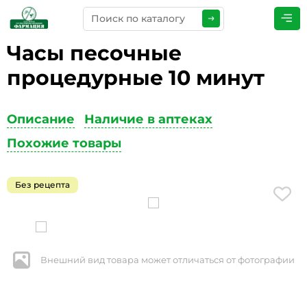
Часы песочные
ПРЕДСТАВЬТЕСЬ
*
процедурные 10 минут
Описание
Наличие в аптеках
ТЕЛЕФОН
*
Похожие товары
Без рецепта
ЭЛЕКТРОННАЯ ПОЧТА
*
Внешний вид товара может отличаться от фотографии
КОММЕНТАРИИ
*