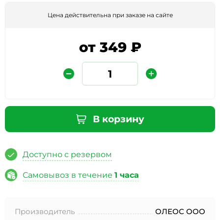
Цена действительна при заказе на сайте
от 349 ₽
Защита от автоматических сообщений
В корзину
Введите слово на картинке
*
Доступно с резервом
Самовывоз в течение
1 часа
* Нажимая кнопку «Отправить отзыв», я даю свое
согласие на обработку моих персональных данных, в
Производитель
ОЛЕОС ООО
соответствии с Федеральным законом от 27.07.2006 года