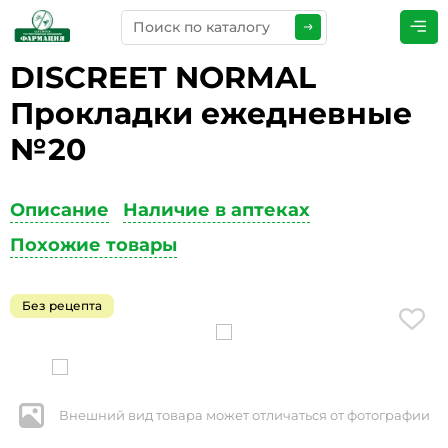
DISCREET NORMAL
ПРЕДСТАВЬТЕСЬ
*
Прокладки ежедневные
№20
ТЕЛЕФОН
*
Описание
Наличие в аптеках
Похожие товары
ЭЛЕКТРОННАЯ ПОЧТА
*
Без рецепта
КОММЕНТАРИИ
*
Внешний вид товара может отличаться от фотографии