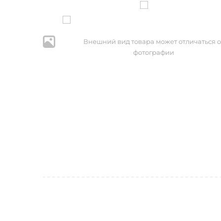
Внешний вид товара может отличаться о
фотографии
* Нажим
персональ
№152-ФЗ 