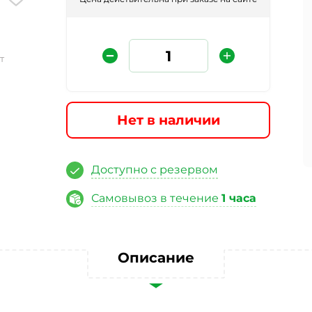
т
Нет в наличии
Защита от автоматических сообщений
Доступно с резервом
Самовывоз в течение
1 часа
Введите слово на картинке
*
Описание
ая кнопку «Отправить отзыв», я даю свое согласие на обра
ных данных, в соответствии с Федеральным законом от 27.07
«О персональных данных», на условиях и для целей, опред