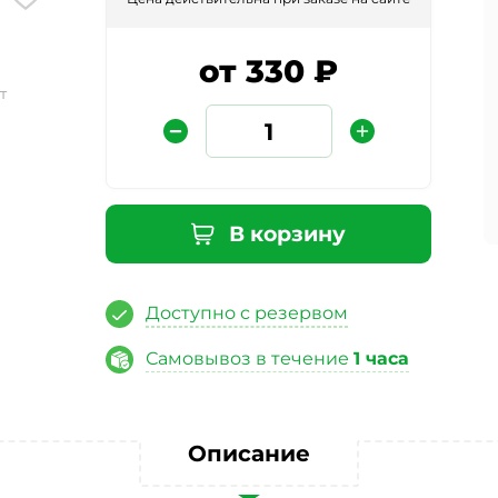
от 330 ₽
т
В корзину
Защита от автоматических сообщений
Доступно с резервом
Введите слово на картинке
*
Самовывоз в течение
1 часа
ая кнопку «Отправить отзыв», я даю свое согласие на обра
Описание
ных данных, в соответствии с Федеральным законом от 27.07
«О персональных данных», на условиях и для целей, опред