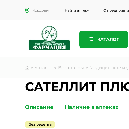
Мордовия
Найти аптеку
О предприят
ПРЕДСТАВ
КАТАЛОГ
ТЕЛЕФОН
Каталог
Все товары
Медицинское из
ЭЛЕКТРО
САТЕЛЛИТ ПЛЮ
Описание
Наличие в аптеках
КОММЕНТ
Без рецепта