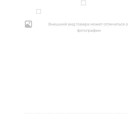
Внешний вид товара может отличаться о
фотографии
* Нажим
персональ
№152-ФЗ 