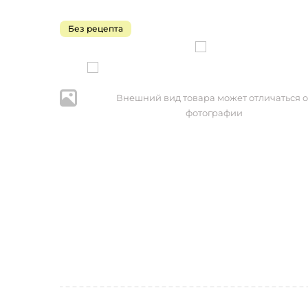
Без рецепта
Внешний вид товара может отличаться о
фотографии
* Нажим
персональ
№152-ФЗ 