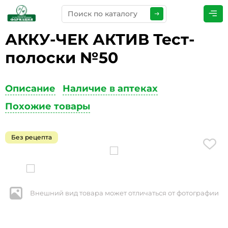
АККУ-ЧЕК АКТИВ Тест-
ПРЕДСТАВЬТЕСЬ
*
полоски №50
Описание
Наличие в аптеках
ТЕЛЕФОН
*
Похожие товары
Без рецепта
ЭЛЕКТРОННАЯ ПОЧТА
*
Внешний вид товара может отличаться от фотографии
КОММЕНТАРИИ
*