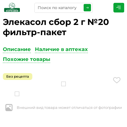
Элекасол сбор 2 г №20
ПРЕДСТАВЬТЕСЬ
*
фильтр-пакет
Описание
Наличие в аптеках
ТЕЛЕФОН
*
Похожие товары
Без рецепта
ЭЛЕКТРОННАЯ ПОЧТА
*
Внешний вид товара может отличаться от фотографии
КОММЕНТАРИИ
*