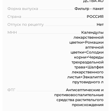
ДСТВА АО
№152-ФЗ «О персональных данных», на условиях и для
целей, определенных в Согласии на обработку
Форма выпуска
Фильтр - пакет
персональных данных *
Страна
РОССИЯ
Отпуск по рецепту
Нет
МНН
Календулы
лекарственной
цветки+Ромашки
аптечной
цветки+Солодки
корни+Череды
трехраздельной
трава+Шалфея
лекарственного
листья+Эвкалипта
прутовидного л
ФТГ
Антисептические и
противовоспалительные
средства растительгого
происхождения