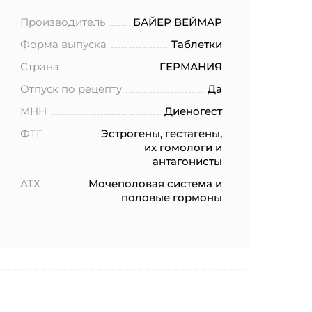
Производитель
БАЙЕР ВЕЙМАР
Форма выпуска
Таблетки
Страна
ГЕРМАНИЯ
Отпуск по рецепту
Да
МНН
Диеногест
ФТГ
Эстрогены, гестагены,
их гомологи и
антагонисты
АТХ
Мочеполовая система и
половые гормоны
ботку моих
.2006 года
еленных в