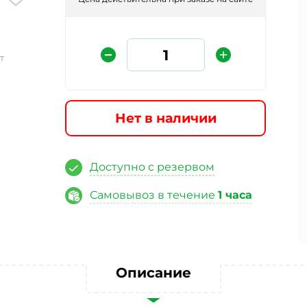
т
Нет в наличии
Защита от автоматических сообщений
Доступно с резервом
Самовывоз в течение
1 часа
Введите слово на картинке
*
Описание
ая кнопку «Отправить отзыв», я даю свое согласие на обра
ных данных, в соответствии с Федеральным законом от 27.07
«О персональных данных», на условиях и для целей, опред