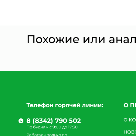
Похожие или ана
Телефон горячей линии:
О 
8 (8342) 790 502
О К
По будням с 9:00 до 17:30
НОВ
Работаем только по