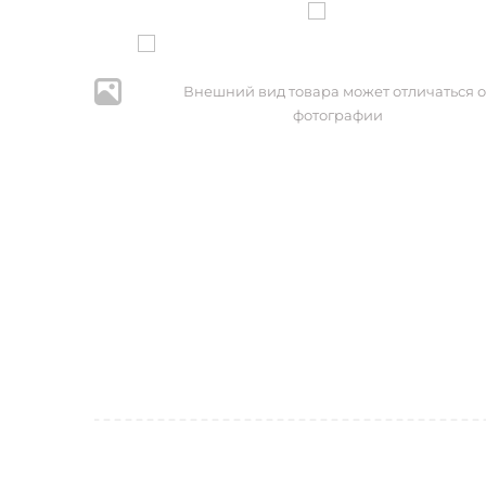
Внешний вид товара может отличаться о
фотографии
* Нажим
персональ
№152-ФЗ 