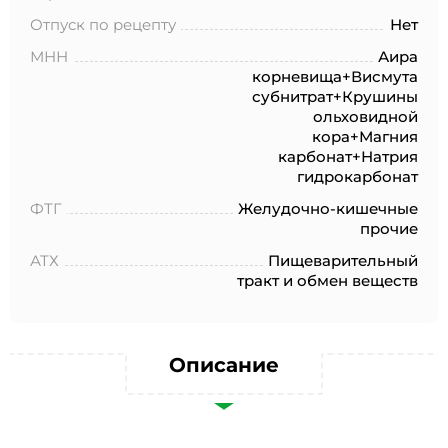
№152-ФЗ «О персональных данных», на условиях и для
целей, определенных в Согласии на обработку
Отпуск по рецепту
Нет
персональных данных *
МНН
Аира
корневища+Висмута
субнитрат+Крушины
ольховидной
кора+Магния
карбонат+Натрия
гидрокарбонат
ФТГ
Желудочно-кишечные
прочие
АТХ
Пищеварительный
тракт и обмен веществ
Описание