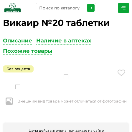
Викаир №20 таблетки
ПРЕДСТАВЬТЕСЬ
*
Описание
Наличие в аптеках
Похожие товары
ТЕЛЕФОН
*
Без рецепта
ЭЛЕКТРОННАЯ ПОЧТА
*
Внешний вид товара может отличаться от фотографии
КОММЕНТАРИИ
*
Цена действительна при заказе на сайте