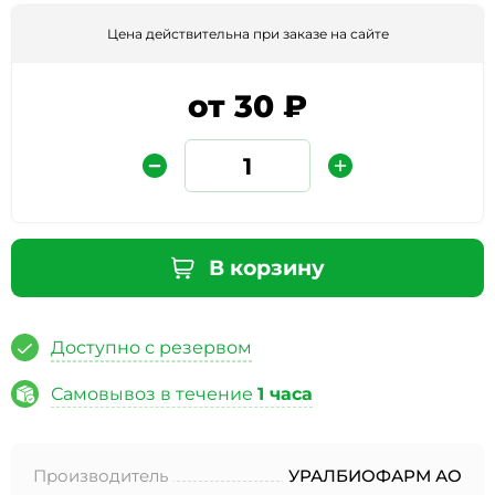
Цена действительна при заказе на сайте
от 30 ₽
Защита от автоматических сообщений
В корзину
Введите слово на картинке
*
Доступно с резервом
Самовывоз в течение
1 часа
* Нажимая кнопку «Отправить отзыв», я даю свое
согласие на обработку моих персональных данных, в
Производитель
УРАЛБИОФАРМ АО
соответствии с Федеральным законом от 27.07.2006 года