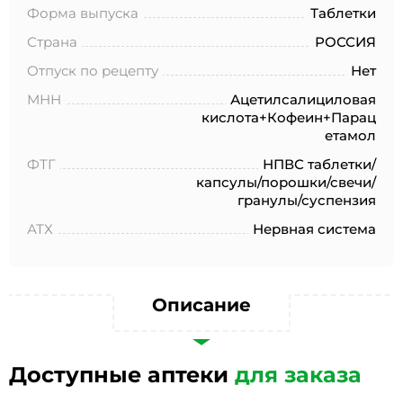
№152-ФЗ «О персональных данных», на условиях и для
Форма выпуска
Таблетки
целей, определенных в Согласии на обработку
персональных данных *
Страна
РОССИЯ
Отпуск по рецепту
Нет
МНН
Ацетилсалициловая
кислота+Кофеин+Парац
етамол
ФТГ
НПВС таблетки/
капсулы/порошки/свечи/
гранулы/суспензия
АТХ
Нервная система
Описание
Доступные аптеки
для заказа