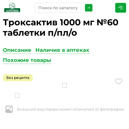
Троксактив 1000 мг №60
ПРЕДСТАВЬТЕСЬ
*
таблетки п/пл/о
Описание
Наличие в аптеках
ТЕЛЕФОН
*
Похожие товары
Без рецепта
ЭЛЕКТРОННАЯ ПОЧТА
*
Внешний вид товара может отличаться от фотографии
КОММЕНТАРИИ
*