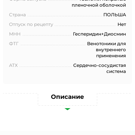
№152-ФЗ «О персональных данных», на условиях и для
пленочной оболочкой
целей, определенных в Согласии на обработку
персональных данных *
Страна
ПОЛЬША
Отпуск по рецепту
Нет
МНН
Гесперидин+Диосмин
ФТГ
Венотоники для
внутреннего
применения
АТХ
Сердечно-сосудистая
система
Описание