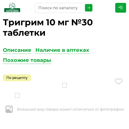
Тригрим 10 мг №30
ПРЕДСТАВЬТЕСЬ
*
таблетки
Описание
Наличие в аптеках
ТЕЛЕФОН
*
Похожие товары
По рецепту
ЭЛЕКТРОННАЯ ПОЧТА
*
Внешний вид товара может отличаться от фотографии
КОММЕНТАРИИ
*