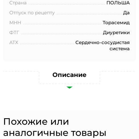
№152-ФЗ «О персональных данных», на условиях и для
Страна
ПОЛЬША
целей, определенных в Согласии на обработку
персональных данных *
Отпуск по рецепту
Да
МНН
Торасемид
ФТГ
Диуретики
АТХ
Сердечно-сосудистая
система
Описание
Похожие или
аналогичные товары