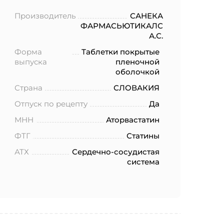
Производитель
САНЕКА
ФАРМАСЬЮТИКАЛС
А.С.
Форма
Таблетки покрытые
выпуска
пленочной
оболочкой
Страна
СЛОВАКИЯ
Отпуск по рецепту
Да
МНН
Аторвастатин
ФТГ
Статины
АТХ
Сердечно-сосудистая
система
ботку моих
.2006 года
еленных в