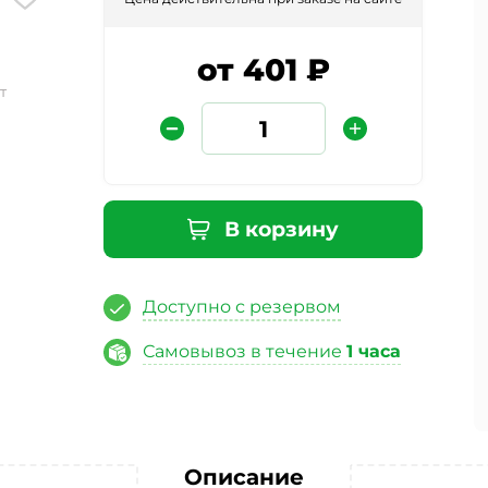
от 401 ₽
т
В корзину
Защита от автоматических сообщений
Доступно с резервом
Введите слово на картинке
*
Самовывоз в течение
1 часа
ая кнопку «Отправить отзыв», я даю свое согласие на обра
ных данных, в соответствии с Федеральным законом от 27.07
«О персональных данных», на условиях и для целей, опред
Описание