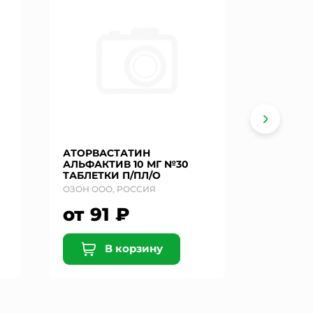
АТОРВАСТАТИН
АТОРВА
АЛЬФАКТИВ 10 МГ №30
АЛЬФАК
ТАБЛЕТКИ П/ПЛ/О
ТАБЛЕТ
ОЗОН ООО, РОССИЯ
ОЗОН ОО
от 91 ₽
от 1
В корзину