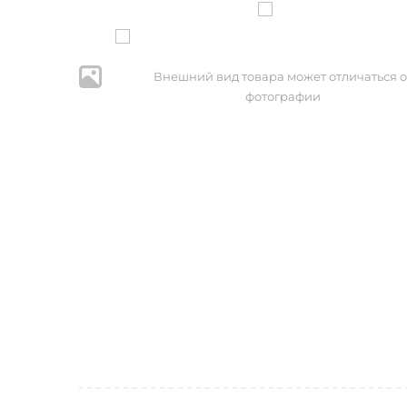
Внешний вид товара может отличаться о
фотографии
* Нажим
персональ
№152-ФЗ 