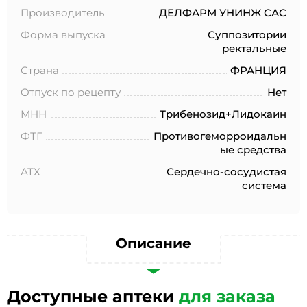
№152-ФЗ «О персональных данных», на условиях и для
Производитель
ДЕЛФАРМ УНИНЖ САС
целей, определенных в Согласии на обработку
персональных данных *
Форма выпуска
Суппозитории
ректальные
Страна
ФРАНЦИЯ
Отпуск по рецепту
Нет
МНН
Трибенозид+Лидокаин
ФТГ
Противогеморроидальн
ые средства
АТХ
Сердечно-сосудистая
система
Описание
Доступные аптеки
для заказа