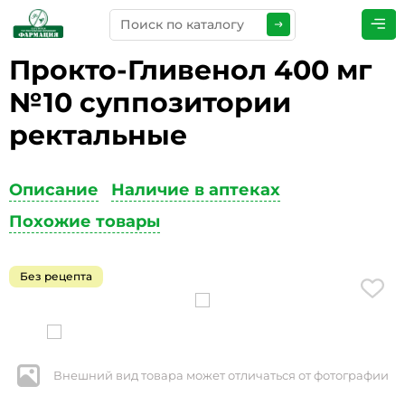
Прокто-Гливенол 400 мг
ПРЕДСТАВЬТЕСЬ
*
№10 суппозитории
ректальные
ТЕЛЕФОН
*
Описание
Наличие в аптеках
Похожие товары
ЭЛЕКТРОННАЯ ПОЧТА
*
Без рецепта
КОММЕНТАРИИ
*
Внешний вид товара может отличаться от фотографии