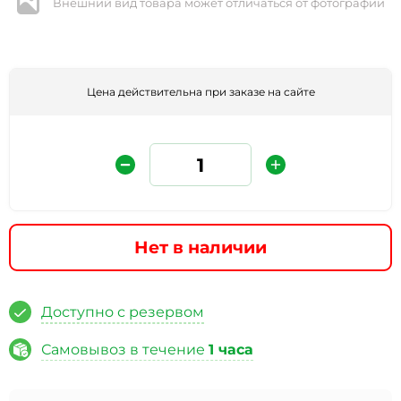
Внешний вид товара может отличаться от фотографии
Цена действительна при заказе на сайте
Защита от автоматических сообщений
Нет в наличии
Введите слово на картинке
*
Доступно с резервом
Самовывоз в течение
1 часа
* Нажимая кнопку «Отправить отзыв», я даю свое
согласие на обработку моих персональных данных, в
соответствии с Федеральным законом от 27.07.2006 года