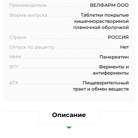
№152-ФЗ «О персональных данных», на условиях и для
Производитель
ВЕЛФАРМ ООО
целей, определенных в Согласии на обработку
персональных данных *
Форма выпуска
Таблетки покрытые
кишечнорастворимой
пленочной оболочкой
Страна
РОССИЯ
Отпуск по рецепту
Нет
МНН
Панкреатин
ФТГ
Ферменты и
антиферменты
АТХ
Пищеварительный
тракт и обмен веществ
Описание