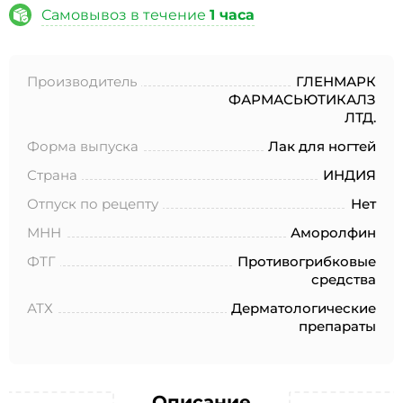
№152-ФЗ «О персональных данных», на условиях и для
Самовывоз в течение
1 часа
целей, определенных в Согласии на обработку
персональных данных *
Производитель
ГЛЕНМАРК
ФАРМАСЬЮТИКАЛЗ
ЛТД.
Форма выпуска
Лак для ногтей
Страна
ИНДИЯ
Отпуск по рецепту
Нет
МНН
Аморолфин
ФТГ
Противогрибковые
средства
АТХ
Дерматологические
препараты
Описание