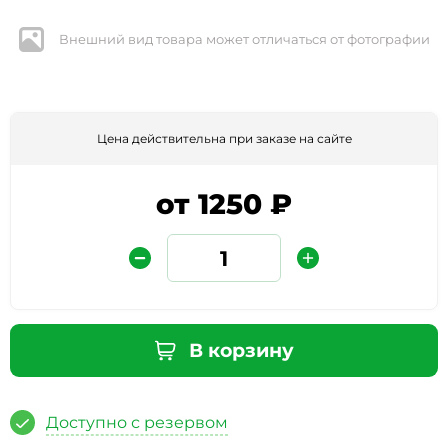
Внешний вид товара может отличаться от фотографии
Цена действительна при заказе на сайте
от 1250 ₽
Защита от автоматических сообщений
Введите слово на картинке
*
В корзину
* Нажимая кнопку «Отправить отзыв», я даю свое
согласие на обработку моих персональных данных, в
Доступно с резервом
соответствии с Федеральным законом от 27.07.2006 года