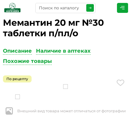
Мемантин 20 мг №30
ПРЕДСТАВЬТЕСЬ
*
таблетки п/пл/о
Описание
Наличие в аптеках
ТЕЛЕФОН
*
Похожие товары
По рецепту
ЭЛЕКТРОННАЯ ПОЧТА
*
Внешний вид товара может отличаться от фотографии
КОММЕНТАРИИ
*