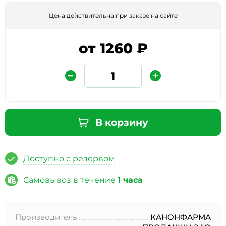
Цена действительна при заказе на сайте
от 1260 ₽
Защита от автоматических сообщений
В корзину
Введите слово на картинке
*
Доступно с резервом
Самовывоз в течение
1 часа
* Нажимая кнопку «Отправить отзыв», я даю свое
согласие на обработку моих персональных данных, в
Производитель
КАНОНФАРМА
соответствии с Федеральным законом от 27.07.2006 года