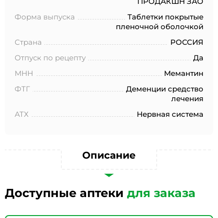
ПРОДАКШН ЗАО
№152-ФЗ «О персональных данных», на условиях и для
целей, определенных в Согласии на обработку
Форма выпуска
Таблетки покрытые
персональных данных *
пленочной оболочкой
Страна
РОССИЯ
Отпуск по рецепту
Да
МНН
Мемантин
ФТГ
Деменции средство
лечения
АТХ
Нервная система
Описание
Доступные аптеки
для заказа