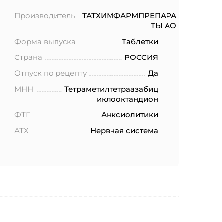
Производитель
ТАТХИМФАРМПРЕПАРА
ТЫ АО
Форма выпуска
Таблетки
Страна
РОССИЯ
Отпуск по рецепту
Да
МНН
Тетраметилтетраазабиц
иклооктандион
ФТГ
Анксиолитики
АТХ
Нервная система
ботку моих
.2006 года
еленных в