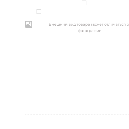
Внешний вид товара может отличаться о
фотографии
* Нажим
персональ
№152-ФЗ 