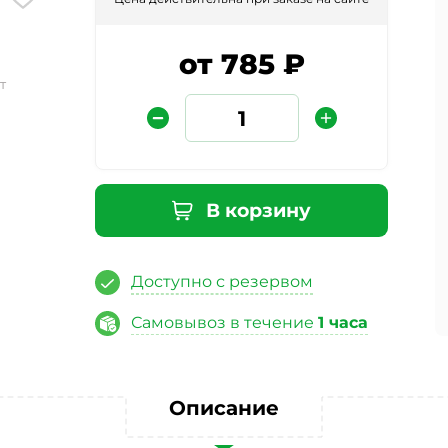
от 785 ₽
т
В корзину
Защита от автоматических сообщений
Доступно с резервом
Введите слово на картинке
*
Самовывоз в течение
1 часа
ая кнопку «Отправить отзыв», я даю свое согласие на обра
Описание
ных данных, в соответствии с Федеральным законом от 27.07
«О персональных данных», на условиях и для целей, опред