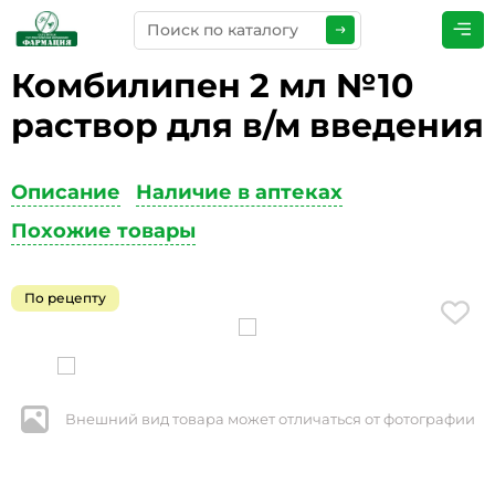
Комбилипен 2 мл №10
ПРЕДСТАВЬТЕСЬ
*
раствор для в/м введения
Описание
Наличие в аптеках
ТЕЛЕФОН
*
Похожие товары
По рецепту
ЭЛЕКТРОННАЯ ПОЧТА
*
Внешний вид товара может отличаться от фотографии
КОММЕНТАРИИ
*