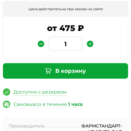
Цена действительна при заказе на сайте
от 475 ₽
Защита от автоматических сообщений
В корзину
Введите слово на картинке
*
Доступно с резервом
Самовывоз в течение
1 часа
* Нажимая кнопку «Отправить отзыв», я даю свое
согласие на обработку моих персональных данных, в
Производитель
ФАРМСТАНДАРТ-
соответствии с Федеральным законом от 27.07.2006 года