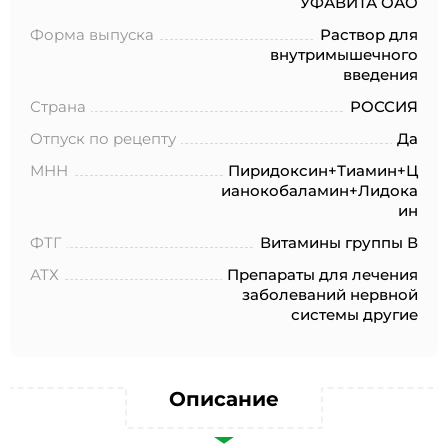
УФАВИТА ОАО
№152-ФЗ «О персональных данных», на условиях и для
целей, определенных в Согласии на обработку
Форма выпуска
Раствор для
персональных данных *
внутримышечного
введения
Страна
РОССИЯ
Отпуск по рецепту
Да
МНН
Пиридоксин+Тиамин+Ц
ианокобаламин+Лидока
ин
ФТГ
Витамины группы В
АТХ
Препараты для лечения
заболеваний нервной
системы другие
Описание