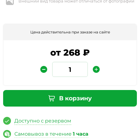
Внешний вид товара может отличаться от фотографии
Цена действительна при заказе на сайте
от 268 ₽
Защита от автоматических сообщений
Введите слово на картинке
*
В корзину
Доступно с резервом
* Нажимая кнопку «Отправить отзыв», я даю свое
согласие на обработку моих персональных данных, в
Самовывоз в течение
1 часа
соответствии с Федеральным законом от 27.07.2006 года