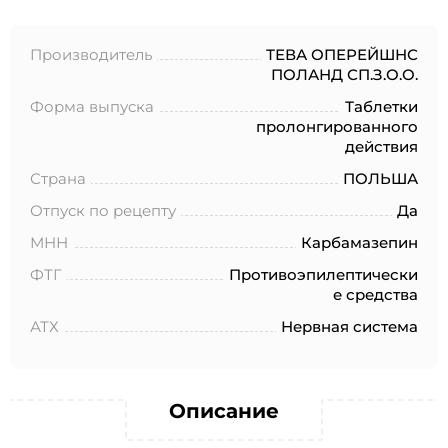
№152-ФЗ «О персональных данных», на условиях и для
целей, определенных в Согласии на обработку
персональных данных *
Производитель
ТЕВА ОПЕРЕЙШНС
ПОЛАНД СП.З.О.О.
Форма выпуска
Таблетки
пролонгированного
действия
Страна
ПОЛЬША
Отпуск по рецепту
Да
МНН
Карбамазепин
ФТГ
Противоэпилептически
е средства
АТХ
Нервная система
Описание