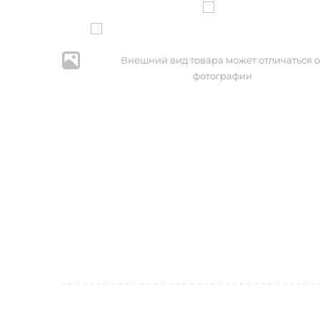
Внешний вид товара может отличаться о
фотографии
* Нажим
персональ
№152-ФЗ 