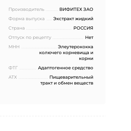
Производитель
ВИФИТЕХ ЗАО
Форма выпуска
Экстракт жидкий
Страна
РОССИЯ
Отпуск по рецепту
Нет
МНН
Элеутерококка
колючего корневища и
корни
ФТГ
Адаптогенное средство
АТХ
Пищеварительный
тракт и обмен веществ
ботку моих
.2006 года
еленных в