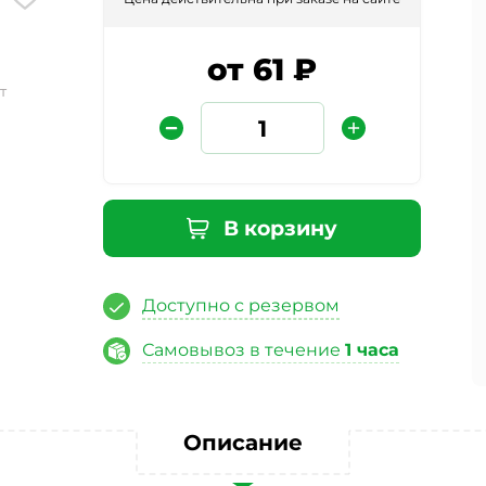
от 61 ₽
т
В корзину
Защита от автоматических сообщений
Доступно с резервом
Введите слово на картинке
*
Самовывоз в течение
1 часа
ая кнопку «Отправить отзыв», я даю свое согласие на обра
Описание
ных данных, в соответствии с Федеральным законом от 27.07
«О персональных данных», на условиях и для целей, опред