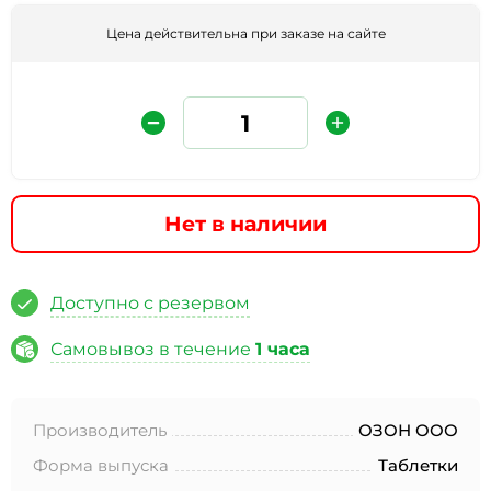
Цена действительна при заказе на сайте
Нет в наличии
Защита от автоматических сообщений
Доступно с резервом
Введите слово на картинке
*
Самовывоз в течение
1 часа
Производитель
ОЗОН ООО
* Нажимая кнопку «Отправить отзыв», я даю свое
согласие на обработку моих персональных данных, в
Форма выпуска
Таблетки
соответствии с Федеральным законом от 27.07.2006 года