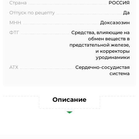
№152-ФЗ «О персональных данных», на условиях и для
Страна
РОССИЯ
целей, определенных в Согласии на обработку
персональных данных *
Отпуск по рецепту
Да
МНН
Доксазозин
ФТГ
Средства, влияющие на
обмен веществ в
предстательной железе,
и корректоры
уродинамики
АТХ
Сердечно-сосудистая
система
Описание