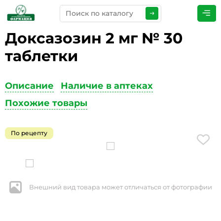
Доксазозин 2 мг № 30
ПРЕДСТАВЬТЕСЬ
*
таблетки
Описание
Наличие в аптеках
ТЕЛЕФОН
*
Похожие товары
По рецепту
ЭЛЕКТРОННАЯ ПОЧТА
*
Внешний вид товара может отличаться от фотографии
КОММЕНТАРИИ
*