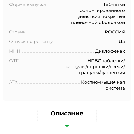
№152-ФЗ «О персональных данных», на условиях и для
Форма выпуска
Таблетки
целей, определенных в Согласии на обработку
пролонгированного
персональных данных *
действия покрытые
пленочной оболочкой
Страна
РОССИЯ
Отпуск по рецепту
Да
МНН
Диклофенак
ФТГ
НПВС таблетки/
капсулы/порошки/свечи/
гранулы/суспензия
АТХ
Костно-мышечная
система
Описание