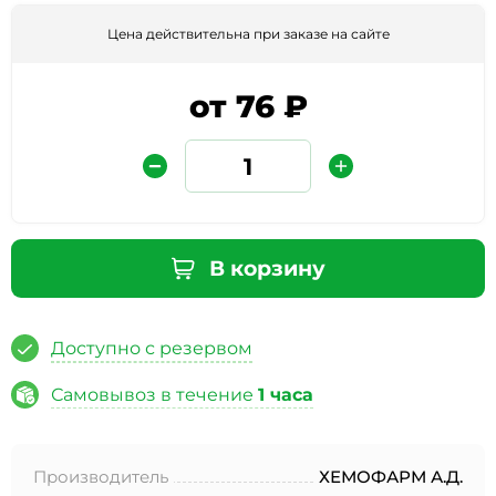
Цена действительна при заказе на сайте
от 76 ₽
Защита от автоматических сообщений
В корзину
Введите слово на картинке
*
Доступно с резервом
Самовывоз в течение
1 часа
* Нажимая кнопку «Отправить отзыв», я даю свое
согласие на обработку моих персональных данных, в
Производитель
ХЕМОФАРМ А.Д.
соответствии с Федеральным законом от 27.07.2006 года