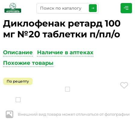
Диклофенак ретард 100
ПРЕДСТАВЬТЕСЬ
*
мг №20 таблетки п/пл/о
Описание
Наличие в аптеках
ТЕЛЕФОН
*
Похожие товары
По рецепту
ЭЛЕКТРОННАЯ ПОЧТА
*
Внешний вид товара может отличаться от фотографии
КОММЕНТАРИИ
*