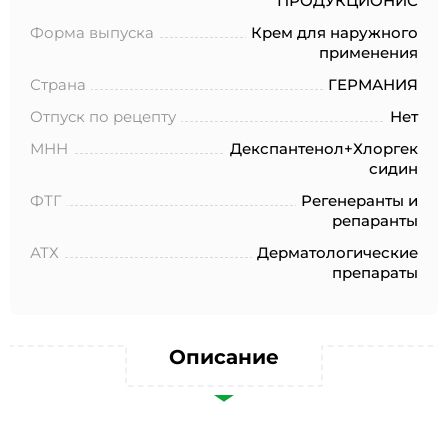
ПРОДУКЦИОНИС
№152-ФЗ «О персональных данных», на условиях и для
целей, определенных в Согласии на обработку
Форма выпуска
Крем для наружного
персональных данных *
применения
Страна
ГЕРМАНИЯ
Отпуск по рецепту
Нет
МНН
Декспантенол+Хлоргек
сидин
ФТГ
Регенеранты и
репаранты
АТХ
Дерматологические
препараты
Описание