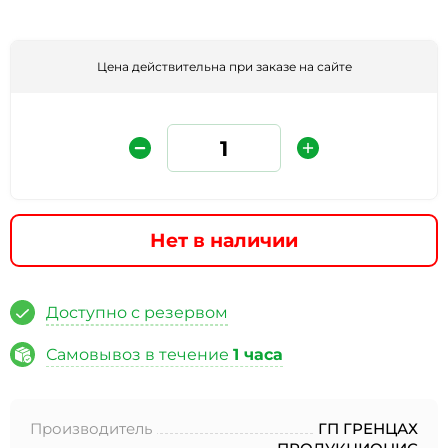
Цена действительна при заказе на сайте
Нет в наличии
Защита от автоматических сообщений
Введите слово на картинке
*
Доступно с резервом
Самовывоз в течение
1 часа
* Нажимая кнопку «Отправить отзыв», я даю свое
согласие на обработку моих персональных данных, в
Производитель
ГП ГРЕНЦАХ
соответствии с Федеральным законом от 27.07.2006 года