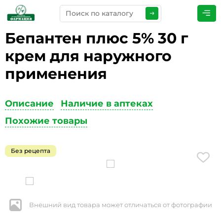
Бепантен плюс 5% 30 г
ПРЕДСТАВЬТЕСЬ
*
крем для наружного
применения
ТЕЛЕФОН
*
Описание
Наличие в аптеках
Похожие товары
ЭЛЕКТРОННАЯ ПОЧТА
*
Без рецепта
КОММЕНТАРИИ
*
Внешний вид товара может отличаться от фотографии