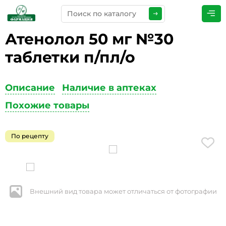
Атенолол 50 мг №30
ПРЕДСТАВЬТЕСЬ
*
таблетки п/пл/о
Описание
Наличие в аптеках
ТЕЛЕФОН
*
Похожие товары
По рецепту
ЭЛЕКТРОННАЯ ПОЧТА
*
Внешний вид товара может отличаться от фотографии
КОММЕНТАРИИ
*