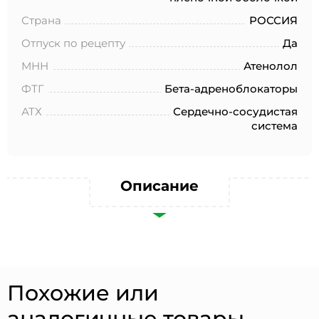
№152-ФЗ «О персональных данных», на условиях и для
целей, определенных в Согласии на обработку
Страна
РОССИЯ
персональных данных *
Отпуск по рецепту
Да
МНН
Атенолол
ФТГ
Бета-адреноблокаторы
АТХ
Сердечно-сосудистая
система
Описание
Похожие или
аналогичные товары