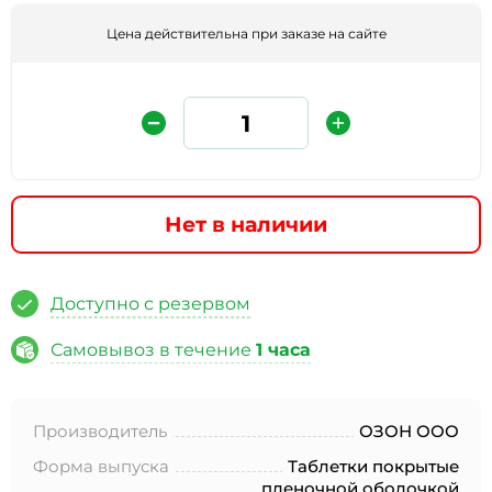
Цена действительна при заказе на сайте
Нет в наличии
Защита от автоматических сообщений
Доступно с резервом
Введите слово на картинке
*
Самовывоз в течение
1 часа
Производитель
ОЗОН ООО
* Нажимая кнопку «Отправить отзыв», я даю свое
согласие на обработку моих персональных данных, в
Форма выпуска
Таблетки покрытые
соответствии с Федеральным законом от 27.07.2006 года
пленочной оболочкой