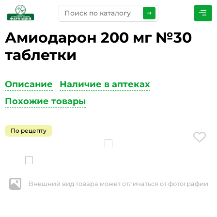
Амиодарон 200 мг №30
ПРЕДСТАВЬТЕСЬ
*
таблетки
Описание
Наличие в аптеках
ТЕЛЕФОН
*
Похожие товары
По рецепту
ЭЛЕКТРОННАЯ ПОЧТА
*
Внешний вид товара может отличаться от фотографии
КОММЕНТАРИИ
*