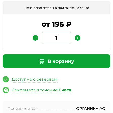
Цена действительна при заказе на сайте
от 195 ₽
Защита от автоматических сообщений
В корзину
Введите слово на картинке
*
Доступно с резервом
Самовывоз в течение
1 часа
* Нажимая кнопку «Отправить отзыв», я даю свое
согласие на обработку моих персональных данных, в
Производитель
ОРГАНИКА АО
соответствии с Федеральным законом от 27.07.2006 года