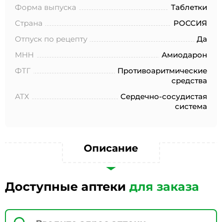
№152-ФЗ «О персональных данных», на условиях и для
Форма выпуска
Таблетки
целей, определенных в Согласии на обработку
персональных данных *
Страна
РОССИЯ
Отпуск по рецепту
Да
МНН
Амиодарон
ФТГ
Противоаритмические
средства
АТХ
Сердечно-сосудистая
система
Описание
Доступные аптеки
для заказа