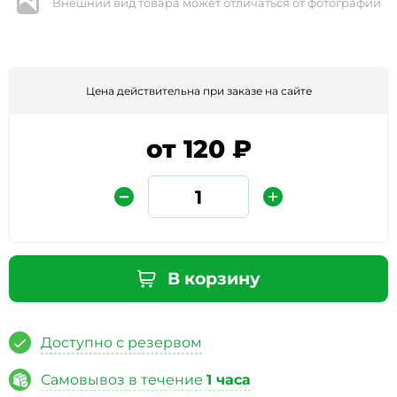
Внешний вид товара может отличаться от фотографии
Цена действительна при заказе на сайте
от 120 ₽
Защита от автоматических сообщений
Введите слово на картинке
*
В корзину
Доступно с резервом
* Нажимая кнопку «Отправить отзыв», я даю свое
согласие на обработку моих персональных данных, в
Самовывоз в течение
1 часа
соответствии с Федеральным законом от 27.07.2006 года