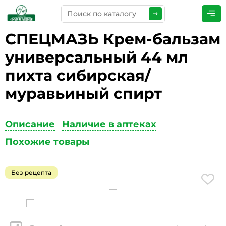
СПЕЦМАЗЬ Крем-бальзам
ПРЕДСТАВЬТЕСЬ
*
универсальный 44 мл
пихта сибирская/
муравьиный спирт
ТЕЛЕФОН
*
Описание
Наличие в аптеках
Похожие товары
ЭЛЕКТРОННАЯ ПОЧТА
*
Без рецепта
КОММЕНТАРИИ
*