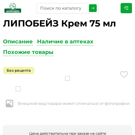
ЛИПОБЕЙЗ Крем 75 мл
ПРЕДСТАВЬТЕСЬ
*
Описание
Наличие в аптеках
Похожие товары
ТЕЛЕФОН
*
Без рецепта
ЭЛЕКТРОННАЯ ПОЧТА
*
Внешний вид товара может отличаться от фотографии
КОММЕНТАРИИ
*
Цена действительна при заказе на сайте