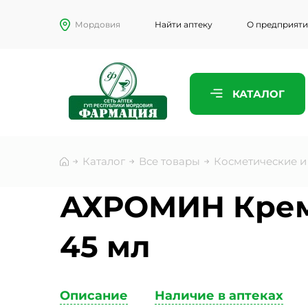
Мордовия
Найти аптеку
О предприят
ПРЕДСТАВ
КАТАЛОГ
ТЕЛЕФОН
Каталог
Все товары
Косметические и
ЭЛЕКТРО
АХРОМИН Крем
45 мл
КОММЕНТ
Описание
Наличие в аптеках