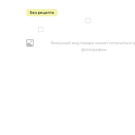
Без рецепта
Внешний вид товара может отличаться о
фотографии
* Нажим
персональ
№152-ФЗ 