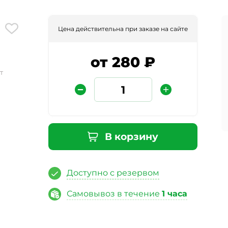
Цена действительна при заказе на сайте
от 280 ₽
т
Защита от автоматических сообщений
В корзину
Введите слово на картинке
*
Доступно с резервом
Самовывоз в течение
1 часа
ая кнопку «Отправить отзыв», я даю свое согласие на обра
ных данных, в соответствии с Федеральным законом от 27.07
«О персональных данных», на условиях и для целей, опред