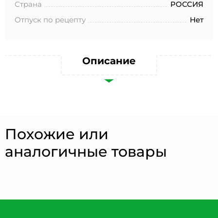
№152-ФЗ «О персональных данных», на условиях и для
Страна
РОССИЯ
целей, определенных в Согласии на обработку
персональных данных *
Отпуск по рецепту
Нет
Описание
Похожие или
аналогичные товары