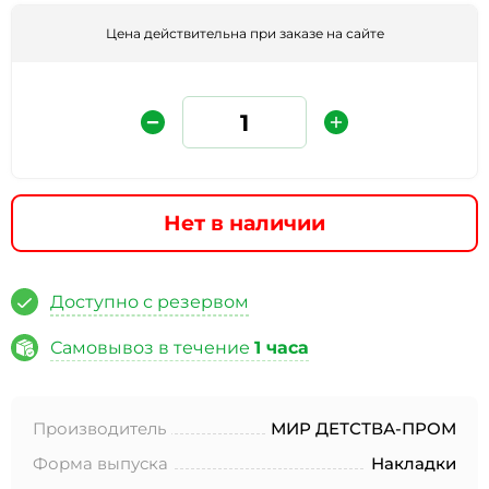
Цена действительна при заказе на сайте
Нет в наличии
Защита от автоматических сообщений
Доступно с резервом
Введите слово на картинке
*
Самовывоз в течение
1 часа
Производитель
МИР ДЕТСТВА-ПРОМ
* Нажимая кнопку «Отправить отзыв», я даю свое
согласие на обработку моих персональных данных, в
Форма выпуска
Накладки
соответствии с Федеральным законом от 27.07.2006 года