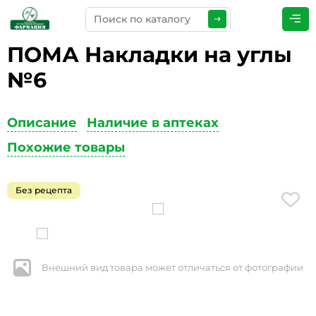
ПОМА Накладки на углы
ПРЕДСТАВЬТЕСЬ
*
№6
Описание
Наличие в аптеках
ТЕЛЕФОН
*
Похожие товары
Без рецепта
ЭЛЕКТРОННАЯ ПОЧТА
*
Внешний вид товара может отличаться от фотографии
КОММЕНТАРИИ
*