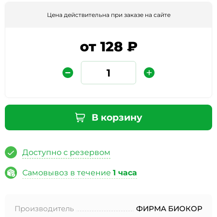
Цена действительна при заказе на сайте
от 128 ₽
Защита от автоматических сообщений
В корзину
Введите слово на картинке
*
Доступно с резервом
Самовывоз в течение
1 часа
* Нажимая кнопку «Отправить отзыв», я даю свое
согласие на обработку моих персональных данных, в
Производитель
ФИРМА БИОКОР
соответствии с Федеральным законом от 27.07.2006 года