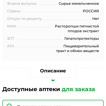
№152-ФЗ «О персональных данных», на условиях и для
Форма выпуска
Сырье измельченное
целей, определенных в Согласии на обработку
персональных данных *
Страна
РОССИЯ
Отпуск по рецепту
Нет
МНН
Расторопши пятнистой
плодов экстракт
ФТГ
Гепатопротекторы
АТХ
Пищеварительный
тракт и обмен веществ
Описание
Доступные аптеки
для заказа