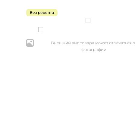
Без рецепта
Внешний вид товара может отличаться о
фотографии
* Нажим
персональ
№152-ФЗ 