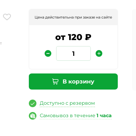
Цена действительна при заказе на сайте
от 120 ₽
т
Защита от автоматических сообщений
В корзину
Введите слово на картинке
*
Доступно с резервом
Самовывоз в течение
1 часа
ая кнопку «Отправить отзыв», я даю свое согласие на обра
ных данных, в соответствии с Федеральным законом от 27.07
«О персональных данных», на условиях и для целей, опред