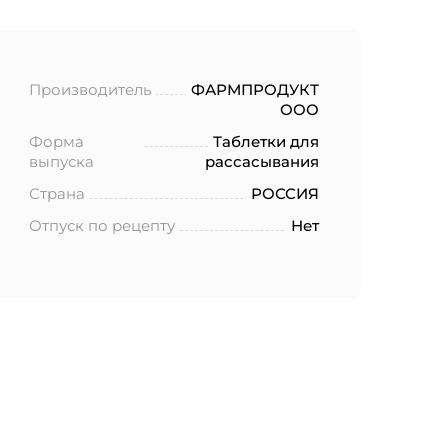
Производитель
ФАРМПРОДУКТ
ООО
Форма
Таблетки для
выпуска
рассасывания
Страна
РОССИЯ
Отпуск по рецепту
Нет
ботку моих
.2006 года
еленных в