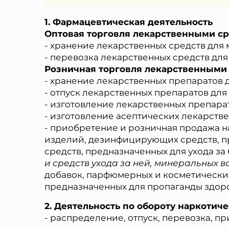
Фармацевтическая деятельность
Оптовая торговля лекарственными с
- хранение лекарственных средств для
- перевозка лекарственных средств дл
Розничная торговля лекарственными
- хранение лекарственных препаратов
- отпуск лекарственных препаратов дл
- изготовление лекарственных препара
- изготовление асептических лекарств
- приобретение и розничная продажа 
изделий, дезинфицирующих средств, пр
средств, предназначенных для ухода з
и средств ухода за ней, минеральных в
добавок, парфюмерных и косметических
предназначенных для пропаганды здоро
* Нажим
Деятельность по обороту наркотич
персональ
- распределение, отпуск, перевозка, п
№152-ФЗ 