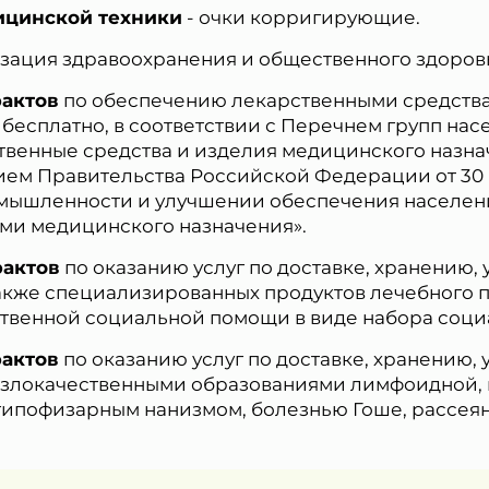
Согласии на обработку персональных данных *
ицинской техники
- очки корригирующие.
изация здравоохранения и общественного здоровь
рактов
по обеспечению лекарственными средств
бесплатно, в соответствии с Перечнем групп нас
венные средства и изделия медицинского назна
ем Правительства Российской Федерации от 30 
мышленности и улучшении обеспечения населен
ми медицинского назначения».
рактов
по оказанию услуг по доставке, хранению, 
акже специализированных продуктов лечебного п
твенной социальной помощи в виде набора социа
рактов
по оказанию услуг по доставке, хранению, 
 злокачественными образованиями лимфоидной, 
гипофизарным нанизмом, болезнью Гоше, рассеян
.