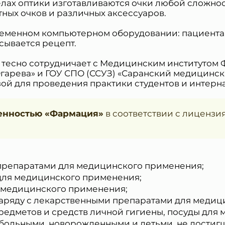
делах оптики изготавливаются очки любой сложно
ных очков и различных аксессуаров.
ременном компьютерном оборудовании: пациентам
сывается рецепт.
 тесно сотрудничает с Медицинским институтом
Огарева» и ГОУ СПО (ССУЗ) «Саранский медицинс
ой для проведения практики студентов и интерн
венностью «Фармация»
в соответствии с лиценз
 препаратами для медицинского применения;
 для медицинского применения;
я медицинского применения;
наряду с лекарственными препаратами для меди
едметов и средств личной гигиены, посуды для 
а больными, новорожденными и детьми, не дости