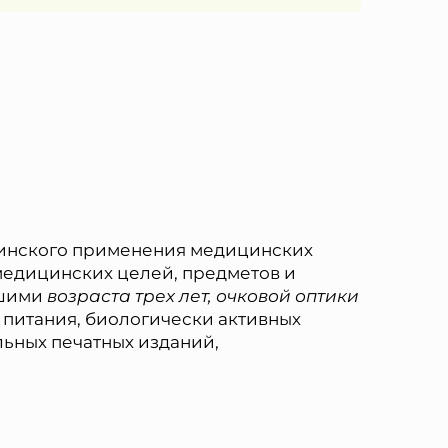
цинского применения медицинских
медицинских целей, предметов и
гшими
возраста трех лет, очковой оптики
 питания, биологически активных
ьных печатных изданий,
ботку моих
.2006 года
.
еленных в