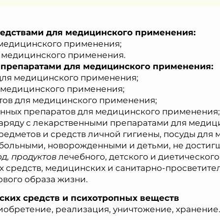
редствами для медицинского применения:
 медицинского применения;
я медицинского применения.
 препаратами для медицинского применения:
 для медицинского применения;
я медицинского применения;
тов для медицинского применения;
енных препаратов для медицинского применения;
Защита от автоматических сообщений
наряду с лекарственными препаратами для меди
едметов и средств личной гигиены, посуды для 
а больными, новорожденными и детьми, не дости
Введите слово на картинке
*
од, продуктов
лечебного, детского и диетического
 средств, медицинских и санитарно-просветител
вого образа жизни.
ая кнопку «Отправить отзыв», я даю свое согласие на обра
еских средств и психотропных веществ
ных данных, в соответствии с Федеральным законом от 27.07
риобретение, реализация, уничтожение, хранение
«О персональных данных», на условиях и для целей, опред