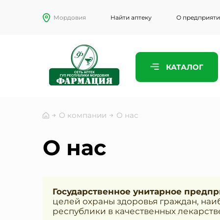
Мордовия
Найти аптеку
О предприят
ПРЕДСТАВ
КАТАЛОГ
ТЕЛЕФОН
О компании
О нас
ЭЛЕКТРО
О нас
КОММЕНТ
Государственное унитарное предп
целей охраны здоровья граждан, на
республики в качественных лекарст