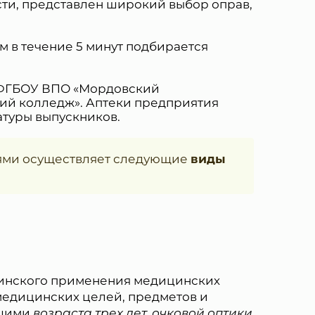
сти, представлен широкий выбор оправ,
 в течение 5 минут подбирается
 ФГБОУ ВПО «Мордовский
кий колледж». Аптеки предприятия
атуры выпускников.
иями осуществляет следующие
виды
цинского применения медицинских
медицинских целей, предметов и
гшими
возраста трех лет, очковой оптики