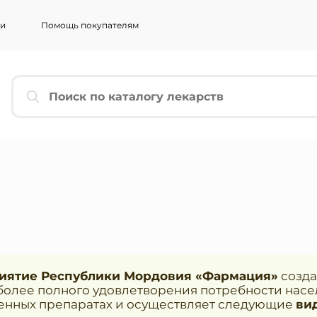
ии
Помощь покупателям
ЬТЕСЬ
*
*
ННАЯ ПОЧТА
*
АРИИ
*
риятие Республики Мордовия «Фармация»
созда
иболее полного удовлетворения потребности нас
венных препаратах и осуществляет следующие
ви