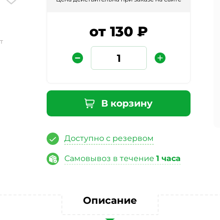
от 130 ₽
т
В корзину
Защита от автоматических сообщений
Доступно с резервом
Введите слово на картинке
*
Самовывоз в течение
1 часа
ая кнопку «Отправить отзыв», я даю свое согласие на обра
Описание
ных данных, в соответствии с Федеральным законом от 27.07
«О персональных данных», на условиях и для целей, опред