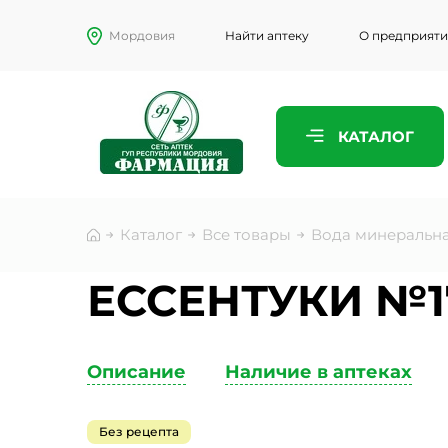
Мордовия
Найти аптеку
О предприят
ПРЕДСТАВ
КАТАЛОГ
ТЕЛЕФОН
Каталог
Все товары
Вода минеральна
ЭЛЕКТРО
ЕССЕНТУКИ №17
Описание
Наличие в аптеках
КОММЕНТ
Без рецепта