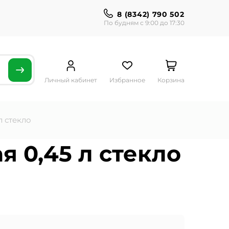
8 (8342) 790 502
По будням с 9:00 до 17:30
Личный кабинет
Избранное
Корзина
 стекло
 0,45 л стекло