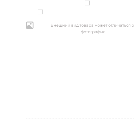
Внешний вид товара может отличаться о
фотографии
* Нажим
персональ
№152-ФЗ 