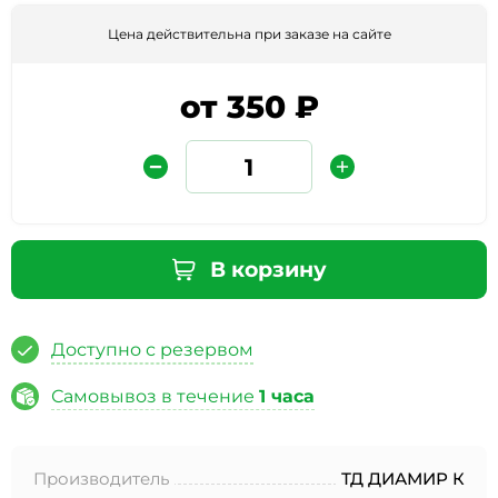
Цена действительна при заказе на сайте
от 350 ₽
Защита от автоматических сообщений
В корзину
Введите слово на картинке
*
Доступно с резервом
Самовывоз в течение
1 часа
* Нажимая кнопку «Отправить отзыв», я даю свое
согласие на обработку моих персональных данных, в
Производитель
ТД ДИАМИР К
соответствии с Федеральным законом от 27.07.2006 года