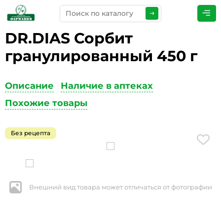
DR.DIAS Сорбит
ПРЕДСТАВЬТЕСЬ
*
гранулированный 450 г
Описание
Наличие в аптеках
ТЕЛЕФОН
*
Похожие товары
Без рецепта
ЭЛЕКТРОННАЯ ПОЧТА
*
Внешний вид товара может отличаться от фотографии
КОММЕНТАРИИ
*