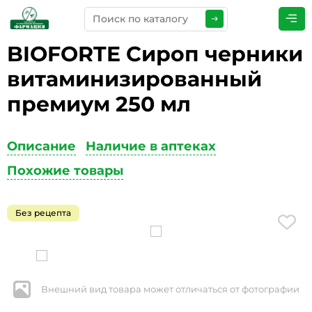
BIOFORTE Сироп черники
ПРЕДСТАВЬТЕСЬ
*
витаминизированный
премиум 250 мл
ТЕЛЕФОН
*
Описание
Наличие в аптеках
Похожие товары
ЭЛЕКТРОННАЯ ПОЧТА
*
Без рецепта
КОММЕНТАРИИ
*
Внешний вид товара может отличаться от фотографии