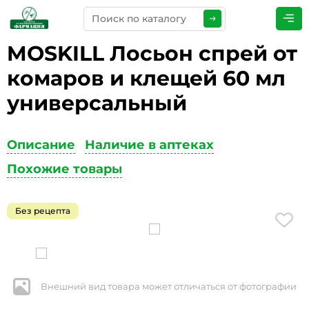
MOSKILL Лосьон спрей от
ПРЕДСТАВЬТЕСЬ
*
комаров и клещей 60 мл
универсальный
ТЕЛЕФОН
*
Описание
Наличие в аптеках
Похожие товары
ЭЛЕКТРОННАЯ ПОЧТА
*
Без рецепта
КОММЕНТАРИИ
*
Внешний вид товара может отличаться от фотографии