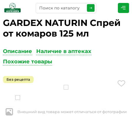
GARDEX NATURIN Спрей
ПРЕДСТАВЬТЕСЬ
*
от комаров 125 мл
Описание
Наличие в аптеках
ТЕЛЕФОН
*
Похожие товары
Без рецепта
ЭЛЕКТРОННАЯ ПОЧТА
*
Внешний вид товара может отличаться от фотографии
КОММЕНТАРИИ
*