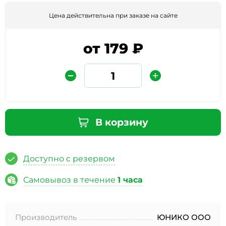
Цена действительна при заказе на сайте
от 179 ₽
Защита от автоматических сообщений
В корзину
Введите слово на картинке
*
Доступно с резервом
Самовывоз в течение
1 часа
* Нажимая кнопку «Отправить отзыв», я даю свое
согласие на обработку моих персональных данных, в
Производитель
ЮНИКО ООО
соответствии с Федеральным законом от 27.07.2006 года