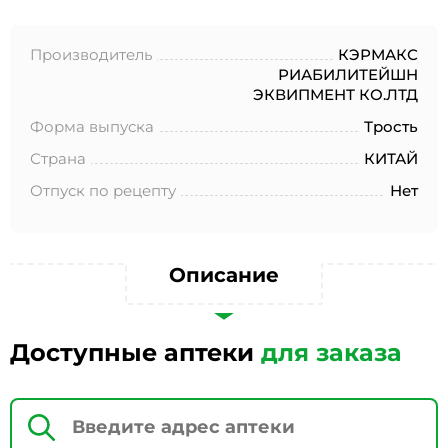
№152-ФЗ «О персональных данных», на условиях и для
целей, определенных в Согласии на обработку
персональных данных *
Производитель
КЭРМАКС
РИАБИЛИТЕЙШН
ЭКВИПМЕНТ КО.ЛТД
Форма выпуска
Трость
Страна
КИТАЙ
Отпуск по рецепту
Нет
Описание
Доступные аптеки
для заказа