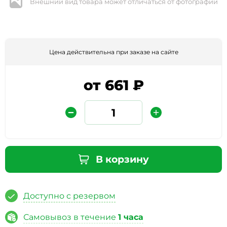
Внешний вид товара может отличаться от фотографии
Цена действительна при заказе на сайте
от 661 ₽
Защита от автоматических сообщений
Введите слово на картинке
*
В корзину
Доступно с резервом
* Нажимая кнопку «Отправить отзыв», я даю свое
согласие на обработку моих персональных данных, в
Самовывоз в течение
1 часа
соответствии с Федеральным законом от 27.07.2006 года