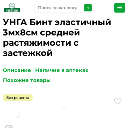
УНГА Бинт эластичный
ПРЕДСТАВЬТЕСЬ
*
3мх8см средней
растяжимости с
застежкой
ТЕЛЕФОН
*
Описание
Наличие в аптеках
Похожие товары
ЭЛЕКТРОННАЯ ПОЧТА
*
Без рецепта
КОММЕНТАРИИ
*