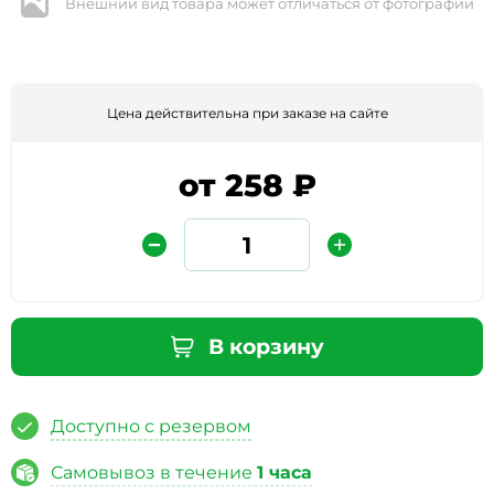
Внешний вид товара может отличаться от фотографии
Цена действительна при заказе на сайте
от 258 ₽
Защита от автоматических сообщений
Введите слово на картинке
*
В корзину
Доступно с резервом
* Нажимая кнопку «Отправить отзыв», я даю свое
согласие на обработку моих персональных данных, в
Самовывоз в течение
1 часа
соответствии с Федеральным законом от 27.07.2006 года