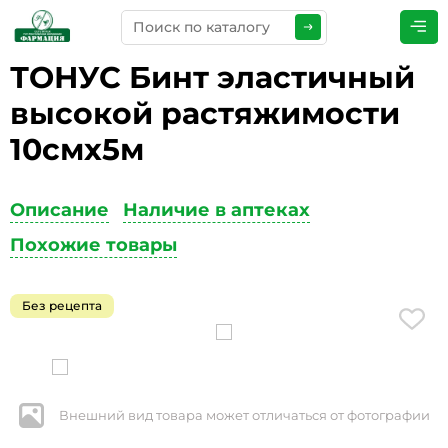
ТОНУС Бинт эластичный
ПРЕДСТАВЬТЕСЬ
*
высокой растяжимости
10смх5м
ТЕЛЕФОН
*
Описание
Наличие в аптеках
Похожие товары
ЭЛЕКТРОННАЯ ПОЧТА
*
Без рецепта
КОММЕНТАРИИ
*
Внешний вид товара может отличаться от фотографии